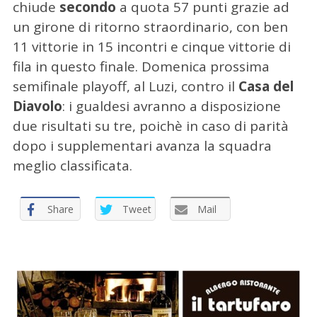
chiude
secondo
a quota 57 punti grazie ad
un girone di ritorno straordinario, con ben
11 vittorie in 15 incontri e cinque vittorie di
fila in questo finale. Domenica prossima
semifinale playoff, al Luzi, contro il
Casa del
Diavolo
: i gualdesi avranno a disposizione
due risultati su tre, poichè in caso di parità
C
dopo i supplementari avanza la squadra
e
meglio classificata.
r
c
a
Share
Tweet
Mail
p
e
r
: