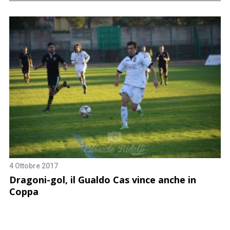
4 Ottobre 2017
1 
Dragoni-gol, il Gualdo Cas vince anche in
P
Coppa