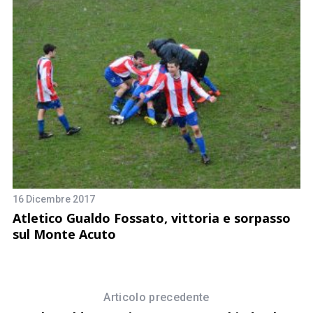
16 Dicembre 2017
Atletico Gualdo Fossato, vittoria e sorpasso
29
sul Monte Acuto
A
o
Articolo precedente