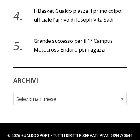
Il Basket Gualdo piazza il primo colpo:
ufficiale l’arrivo di Joseph Vita Sadi
Grande successo per il 1° Campus
Motocross Enduro per ragazzi
ARCHIVI
A
r
c
h
i
© 2026 GUALDO SPORT - TUTTI I DIRITTI RISERVATI. P.IVA: 0394780546