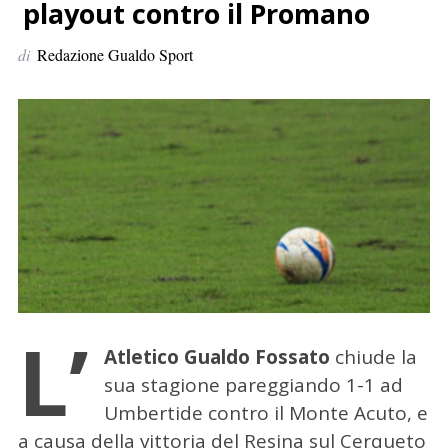
p
playout contro il Promano
e
di
Redazione Gualdo Sport
r
:
L’
Atletico Gualdo Fossato
chiude la
sua stagione pareggiando 1-1 ad
Umbertide contro il Monte Acuto, e
a causa della vittoria del Resina sul Cerqueto