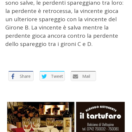
sono salve, le perdenti spareggiano tra loro:
la perdente è retrocessa, la vincente gioca
un ulteriore spareggio con la vincente del
Girone B. La vincente è salva mentre la
perdente gioca ancora contro la perdente
dello spareggio tra i gironi C e D.
C
e
r
c
Share
Tweet
Mail
a
p
e
r
: