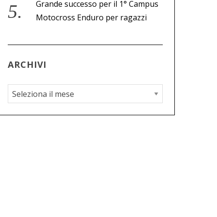
Grande successo per il 1° Campus
Motocross Enduro per ragazzi
ARCHIVI
A
r
c
h
i
v
i