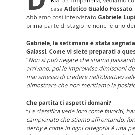
Marco Timpanella
, vediamo co
casa
Atletico Gualdo Fossato
.
C
Abbiamo così intervistato
Gabriele Lup
e
prima parte di stagione nonchè uno dei
r
c
a
Gabriele, la settimana è stata segnata
p
Galassi. Come vi siete preparati a ques
e
“
Non si può negare che stiamo passando 
r
:
arrivano, poi le improvvise dimissioni d
mai smesso di credere nell’obiettivo salv
dimostrare che non meritiamo la posizion
Che partita ti aspetti domani?
“
La classifica vede loro come favoriti, h
campionato che stiamo affrontando, fors
derby e come in ogni categoria è una part