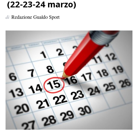
p
(22-23-24 marzo)
e
di
Redazione Gualdo Sport
r
: