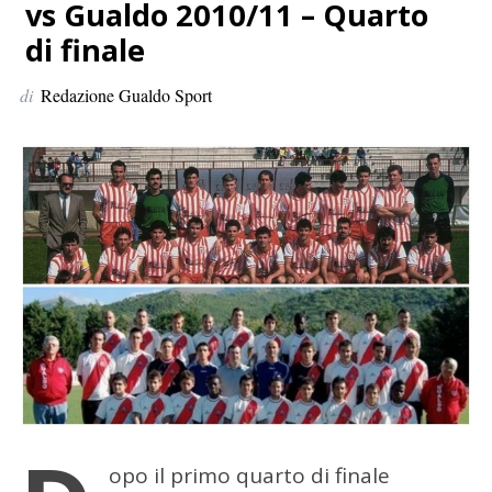
p
vs Gualdo 2010/11 – Quarto
e
di finale
r
:
di
Redazione Gualdo Sport
opo il primo quarto di finale