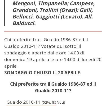
Mengoni, Timpanella; Campese,
Grandoni, Trollini (Orazi); Galli,
C
Bellucci, Gaggiotti (Levato). All.
e
Balducci.
r
c
a
Chi preferite tra il Gualdo 1986-87 ed il
p
Gualdo 2010-11? Votate qui sotto! Il
e
r
sondaggio è aperto dalle ore 14.00 di
:
domenica 19 aprile alle ore 14.00 di lunedì 20
aprile.
SONDAGGIO CHIUSO IL 20 APRILE.
Chi preferite tra il Gualdo 1986-87 ed il
Gualdo 2010-11?
Gualdo 2010-11
(52%, 85 Voti)