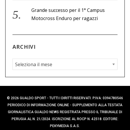
Grande successo per il 1° Campus
Motocross Enduro per ragazzi
ARCHIVI
A
r
c
h
i
© 2026 GUALDO SPORT - TUTTI I DIRITTI RISERVATI. P.IVA: 0394780546
v
PERIODICO DI INFORMAZIONE ONLINE - SUPPLEMENTO ALLA TESTATA
i
GIORNALISTICA GUALDO NEWS REGISTRATA PRESSO IL TRIBUNALE DI
PERUGIA AL N. 21/2024. ISCRIZIONE AL ROCP N. 42518. EDITORE:
PEKYMEDIA S.A.S.