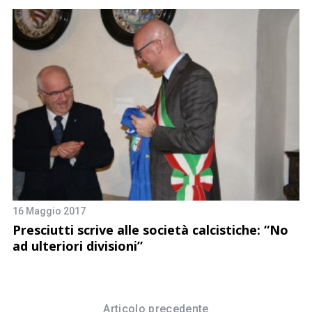
16 Maggio 2017
16
Presciutti scrive alle società calcistiche: “No
W
ad ulteriori divisioni”
C
Articolo precedente