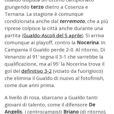
giungendo
terzo
dietro a Cosenza e
Ternana. La stagione è comunque
condizionata anche dal
terremoto
, che a più
riprese colpisce la città anche durante una
partita (
Gualdo-Ascoli del 5 aprile
). Si arriva
comunque ai playoff, contro la
Nocerina
. In
Campania il Gualdo perde 2-0. Al ritorno, Di
Venanzio al 91′ segna il 3-1 che varrebbe la
qualificazione, ma al 95′ la Nocerina trova il
gol del
definitivo 3-2
(viziato da fuorigioco)
che elimina il Gualdo di nuovo al fotofinish,
come due anni prima.
A livello di rosa, sbarcano a Gualdo tanti
giovani di talento, come il difensore
De
C
Angelis
, i centrocampisti
Briano
(di ritorno),
e