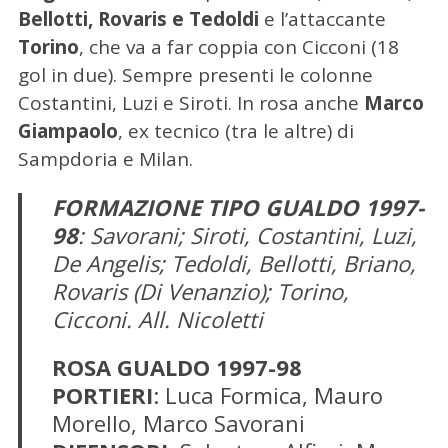
r
Bellotti, Rovaris e Tedoldi
e l’attaccante
c
Torino
, che va a far coppia con Cicconi (18
a
gol in due). Sempre presenti le colonne
p
Costantini, Luzi e Siroti. In rosa anche
Marco
e
r
Giampaolo
, ex tecnico (tra le altre) di
:
Sampdoria e Milan.
FORMAZIONE TIPO GUALDO 1997-
98
: Savorani; Siroti, Costantini, Luzi,
De Angelis; Tedoldi, Bellotti, Briano,
Rovaris (Di Venanzio); Torino,
Cicconi. All. Nicoletti
ROSA GUALDO 1997-98
PORTIERI
: Luca Formica, Mauro
Morello, Marco Savorani