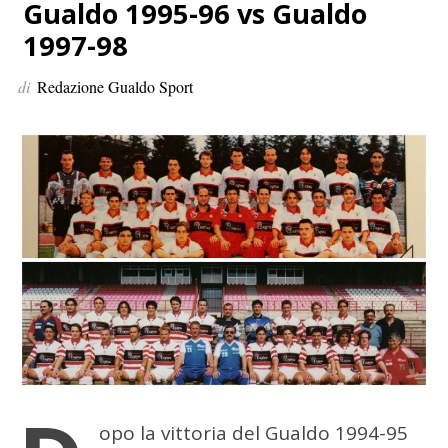
p
Gualdo 1995-96 vs Gualdo
e
1997-98
r
:
di
Redazione Gualdo Sport
opo la vittoria del Gualdo 1994-95