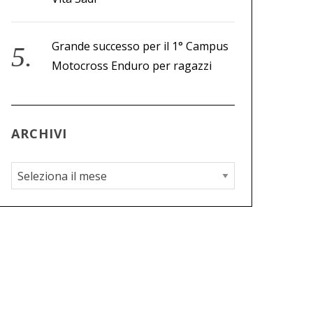
Grande successo per il 1° Campus
Motocross Enduro per ragazzi
ARCHIVI
A
r
c
h
i
v
i