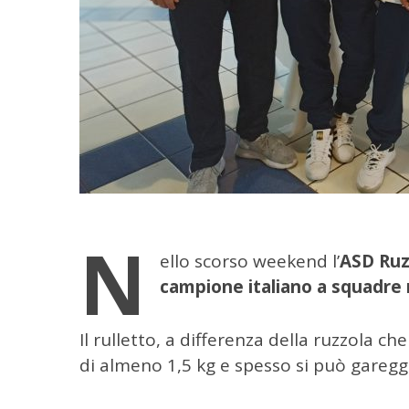
C
e
N
r
ello scorso weekend l’
ASD Ruz
c
campione italiano a squadre n
a
p
e
Il rulletto, a differenza della ruzzola c
r
di almeno 1,5 kg e spesso si può gareggi
: