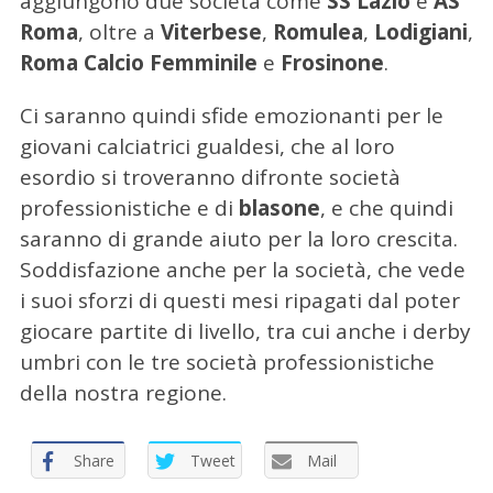
aggiungono due società come
SS Lazio
e
AS
Roma
, oltre a
Viterbese
,
Romulea
,
Lodigiani
,
Roma Calcio Femminile
e
Frosinone
.
Ci saranno quindi sfide emozionanti per le
giovani calciatrici gualdesi, che al loro
esordio si troveranno difronte società
professionistiche e di
blasone
, e che quindi
saranno di grande aiuto per la loro crescita.
Soddisfazione anche per la società, che vede
i suoi sforzi di questi mesi ripagati dal poter
giocare partite di livello, tra cui anche i derby
umbri con le tre società professionistiche
della nostra regione.
Share
Tweet
Mail