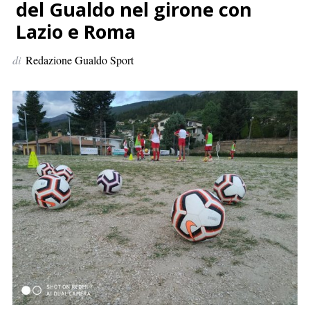
p
del Gualdo nel girone con
e
Lazio e Roma
r
:
di
Redazione Gualdo Sport