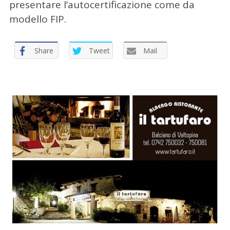
presentare l’autocertificazione come da
modello FIP.
Share
Tweet
Mail
C
e
r