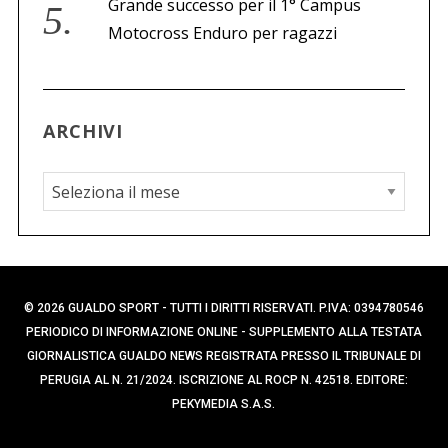
Grande successo per il 1° Campus
Motocross Enduro per ragazzi
ARCHIVI
A
r
c
h
i
© 2026 GUALDO SPORT - TUTTI I DIRITTI RISERVATI. P.IVA: 0394780546
v
PERIODICO DI INFORMAZIONE ONLINE - SUPPLEMENTO ALLA TESTATA
i
GIORNALISTICA GUALDO NEWS REGISTRATA PRESSO IL TRIBUNALE DI
PERUGIA AL N. 21/2024. ISCRIZIONE AL ROCP N. 42518. EDITORE:
PEKYMEDIA S.A.S.