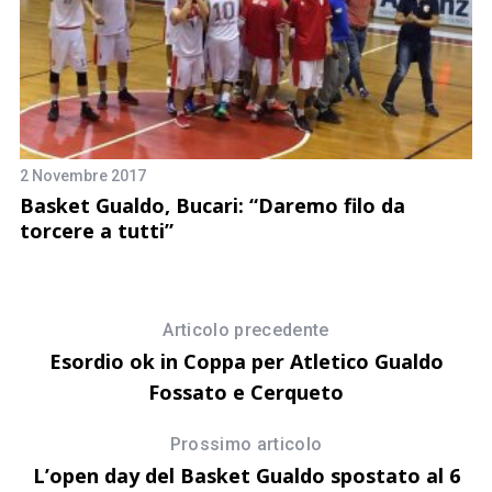
18
B
2 Novembre 2017
pl
Basket Gualdo, Bucari: “Daremo filo da
f
torcere a tutti”
Articolo precedente
Esordio ok in Coppa per Atletico Gualdo
Fossato e Cerqueto
Prossimo articolo
L’open day del Basket Gualdo spostato al 6