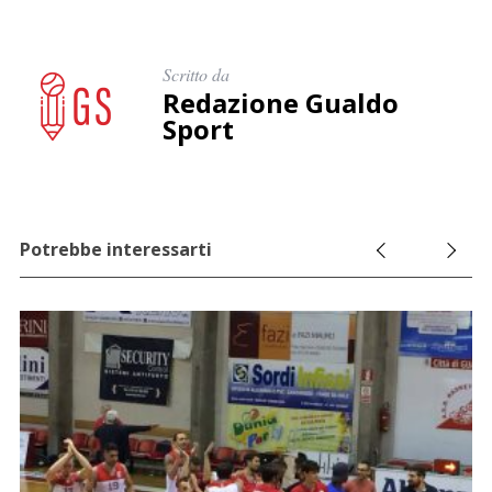
c
a
p
Scritto da
e
Redazione Gualdo
r
Sport
:
Potrebbe interessarti