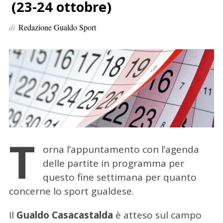
p
(23-24 ottobre)
e
di
Redazione Gualdo Sport
r
:
T
orna l’appuntamento con l’agenda
delle partite in programma per
questo fine settimana per quanto
concerne lo sport gualdese.
Il
Gualdo Casacastalda
è atteso sul campo