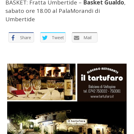
BASKET: Fratta Umbertide –
Basket Gualdo
,
sabato ore 18.00 al PalaMorandi di
Umbertide
C
Share
Tweet
Mail
e
r
c
a
p
e
r
: