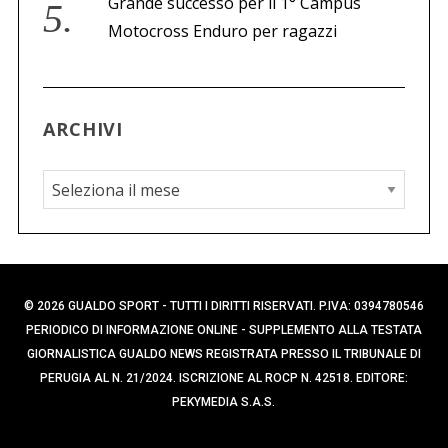
Grande successo per il 1° Campus
Motocross Enduro per ragazzi
ARCHIVI
A
r
c
h
i
© 2026 GUALDO SPORT - TUTTI I DIRITTI RISERVATI. P.IVA: 0394780546
v
PERIODICO DI INFORMAZIONE ONLINE - SUPPLEMENTO ALLA TESTATA
i
GIORNALISTICA GUALDO NEWS REGISTRATA PRESSO IL TRIBUNALE DI
PERUGIA AL N. 21/2024. ISCRIZIONE AL ROCP N. 42518. EDITORE:
PEKYMEDIA S.A.S.