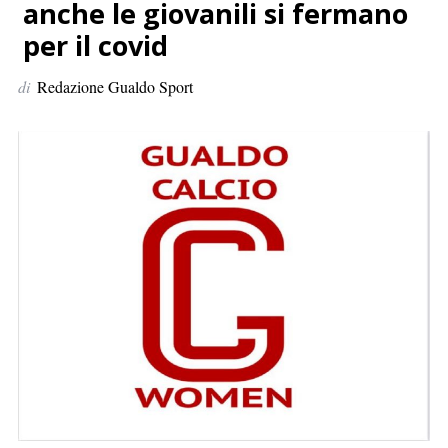
p
anche le giovanili si fermano
e
per il covid
r
:
di
Redazione Gualdo Sport