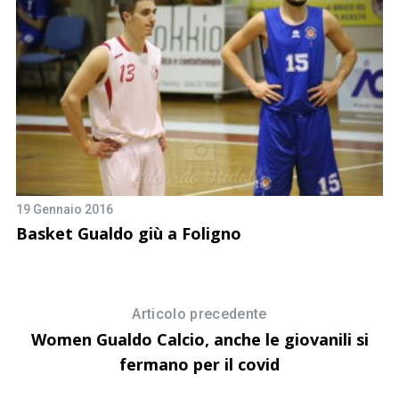
19 Gennaio 2016
3 
Basket Gualdo giù a Foligno
A
Articolo precedente
Women Gualdo Calcio, anche le giovanili si
fermano per il covid