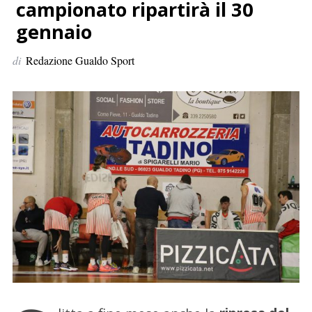
p
campionato ripartirà il 30
e
gennaio
r
:
di
Redazione Gualdo Sport