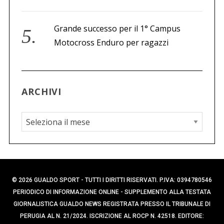
Grande successo per il 1° Campus
Motocross Enduro per ragazzi
ARCHIVI
A
r
c
h
i
© 2026 GUALDO SPORT - TUTTI I DIRITTI RISERVATI. P.IVA: 0394780546
v
PERIODICO DI INFORMAZIONE ONLINE - SUPPLEMENTO ALLA TESTATA
i
GIORNALISTICA GUALDO NEWS REGISTRATA PRESSO IL TRIBUNALE DI
PERUGIA AL N. 21/2024. ISCRIZIONE AL ROCP N. 42518. EDITORE: