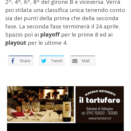
2^, 4^, 6^, 8^ del girone B e viceversa. Verrà
poi stilata una classifica unica tenendo conto
sia dei punti della prima che della seconda
fase. La seconda fase terminerà il 24 aprile.
Spazio poi ai
playoff
per le prime 8 ed ai
playout
per le ultime 4.
C
e
r
Share
Tweet
Mail
c
a
p
e
r
: