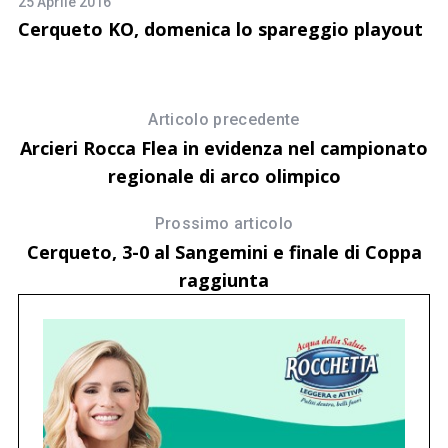
25 Aprile 2016
2 
o
Cerqueto KO, domenica lo spareggio playout
I
d
Articolo precedente
Arcieri Rocca Flea in evidenza nel campionato
regionale di arco olimpico
Prossimo articolo
Cerqueto, 3-0 al Sangemini e finale di Coppa
raggiunta