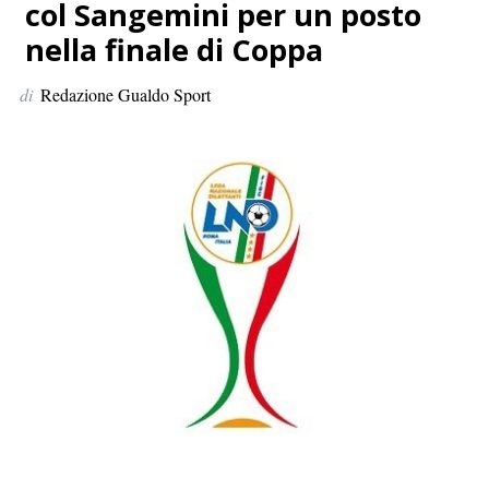
p
col Sangemini per un posto
e
nella finale di Coppa
r
:
di
Redazione Gualdo Sport