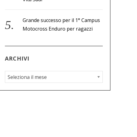
Grande successo per il 1° Campus
Motocross Enduro per ragazzi
ARCHIVI
A
r
c
h
i
v
i