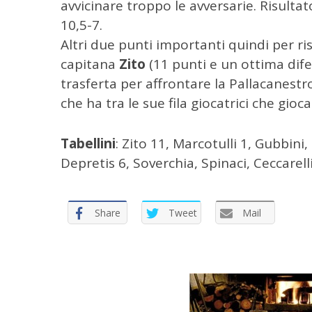
avvicinare troppo le avversarie. Risultat
e
10,5-7.
r
:
Altri due punti importanti quindi per risa
capitana
Zito
(11 punti e un ottima difes
trasferta per affrontare la Pallacanestr
che ha tra le sue fila giocatrici che gio
Tabellini
: Zito 11, Marcotulli 1, Gubbini,
Depretis 6, Soverchia, Spinaci, Ceccarelli
Share
Tweet
Mail