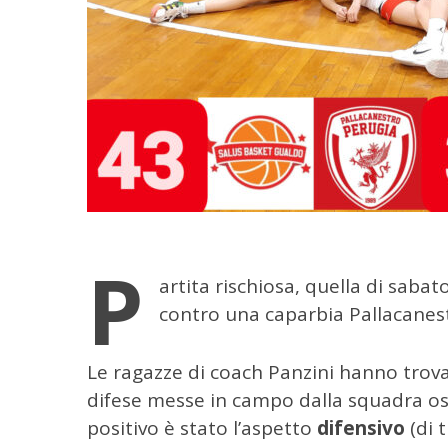
P
artita rischiosa, quella di sabat
contro una caparbia Pallacanes
C
e
Le ragazze di coach Panzini hanno trova
r
c
difese messe in campo dalla squadra os
a
positivo è stato l’aspetto
difensivo
(di 
p