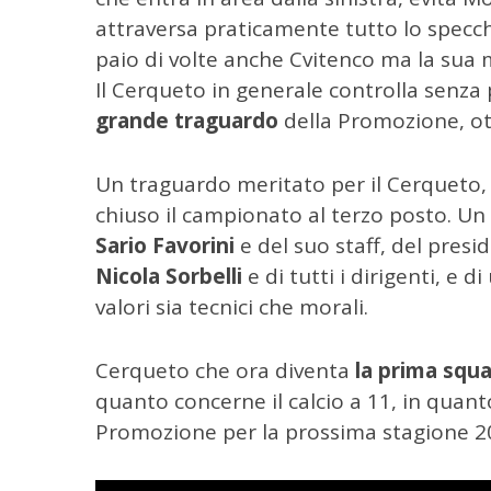
attraversa praticamente tutto lo specch
paio di volte anche Cvitenco ma la sua 
Il Cerqueto in generale controlla senza p
grande traguardo
della Promozione, ott
C
e
Un traguardo meritato per il Cerqueto, 
r
chiuso il campionato al terzo posto. Un 
c
Sario Favorini
e del suo staff, del pres
a
Nicola Sorbelli
e di tutti i dirigenti, e 
p
e
valori sia tecnici che morali.
r
:
Cerqueto che ora diventa
la prima squ
quanto concerne il calcio a 11, in qua
Promozione per la prossima stagione 2