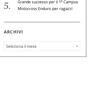
Grande successo per il 1° Campus
Motocross Enduro per ragazzi
ARCHIVI
A
r
c
h
i
v
i