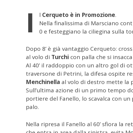
I
l
Cerqueto è in Promozione
.
Nella finalissima di Marsciano contr
0 e festeggiano la ciliegina sulla t
Dopo 8’ è già vantaggio Cerqueto: cross 
al volo di
Turchi
con palla che si insacca
Al 40’ il raddoppio con un altro gol di o
traversone di Petrini, la difesa ospite re
Menchinella
al volo di destro mette la p
Sull’ultima azione di un primo tempo dom
portiere del Fanello, lo scavalca con un
palo.
Nella ripresa il Fanello al 60’ sfiora la
che entra in area dalla sinistra, evita 