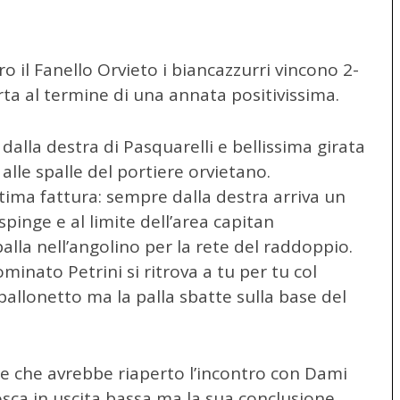
o il Fanello Orvieto i biancazzurri vincono 2-
orta al termine di una annata positivissima.
dalla destra di Pasquarelli e bellissima girata
 alle spalle del portiere orvietano.
ttima fattura: sempre dalla destra arriva un
spinge e al limite dell’area capitan
alla nell’angolino per la rete del raddoppio.
inato Petrini si ritrova a tu per tu col
 pallonetto ma la palla sbatte sulla base del
 rete che avrebbe riaperto l’incontro con Dami
Mosca in uscita bassa ma la sua conclusione