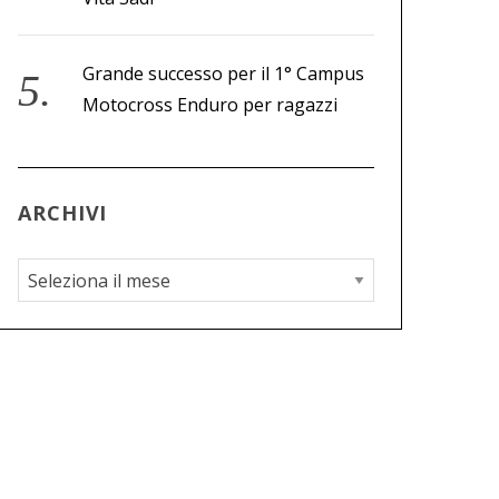
Grande successo per il 1° Campus
Motocross Enduro per ragazzi
ARCHIVI
A
r
c
h
i
v
i