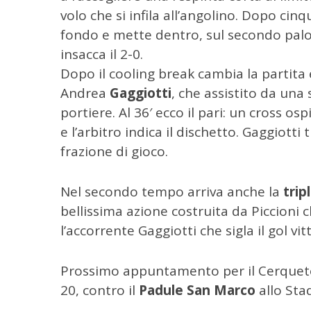
r
volo che si infila all’angolino. Dopo cin
c
fondo e mette dentro, sul secondo palo c
a
insacca il 2-0.
p
e
Dopo il cooling break cambia la partita 
r
Andrea
Gaggiotti
, che assistito da una 
:
portiere. Al 36′ ecco il pari: un cross osp
e l’arbitro indica il dischetto. Gaggiott
frazione di gioco.
Nel secondo tempo arriva anche la
trip
bellissima azione costruita da Piccioni c
l’accorrente Gaggiotti che sigla il gol vit
Prossimo appuntamento per il Cerqueto 
20, contro il
Padule San Marco
allo Sta