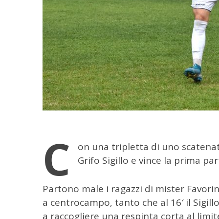
C
on una tripletta di uno scaten
Grifo Sigillo e vince la prima par
Partono male i ragazzi di mister Favori
a centrocampo, tanto che al 16′ il Sigil
C
e
a raccogliere una respinta corta al limite