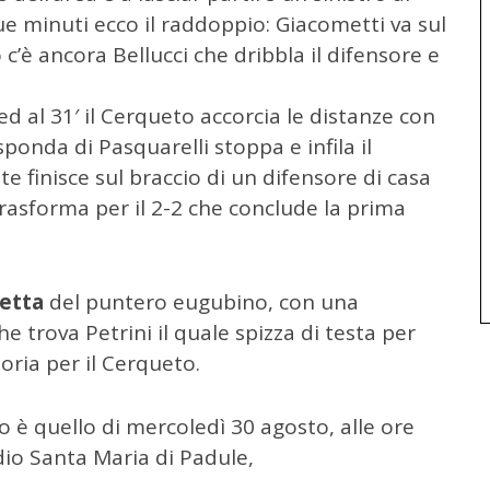
que minuti ecco il raddoppio: Giacometti va sul
’è ancora Bellucci che dribbla il difensore e
ed al 31′ il Cerqueto accorcia le distanze con
sponda di Pasquarelli stoppa e infila il
ite finisce sul braccio di un difensore di casa
i trasforma per il 2-2 che conclude la prima
letta
del puntero eugubino, con una
he trova Petrini il quale spizza di testa per
toria per il Cerqueto.
è quello di mercoledì 30 agosto, alle ore
dio Santa Maria di Padule,