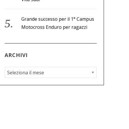
Grande successo per il 1° Campus
Motocross Enduro per ragazzi
ARCHIVI
A
r
c
h
i
v
i