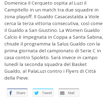
Domenica il Cerqueto ospita al Luzi il
Campitello in un match tra due squadre in
zona playoff. Il Gualdo Casacastalda a Viole
cerca la terza vittoria consecutiva, così come
il Gualdo a San Giustino. La Women Gualdo
Calcio è impegnata in Coppa a Santa Sabina,
chiude il programma la Salus Gualdo con la
C
prima giornata del campionato di Serie C in
e
casa contro Spoleto. Sarà invece in campo
r
lunedì la seconda squadra del Basket
c
Gualdo, al PalaLuzi contro i Flyers di Città
a
p
della Pieve.
e
r
Share
Tweet
Mail
: