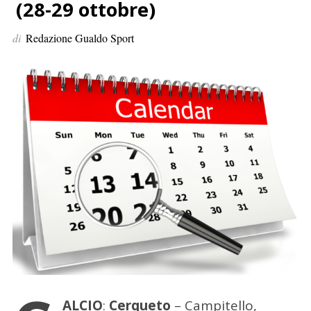
p
(28-29 ottobre)
e
di
Redazione Gualdo Sport
r
:
ALCIO
:
Cerqueto
– Campitello,