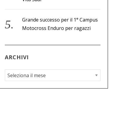
Grande successo per il 1° Campus
Motocross Enduro per ragazzi
ARCHIVI
A
r
c
h
i
v
i