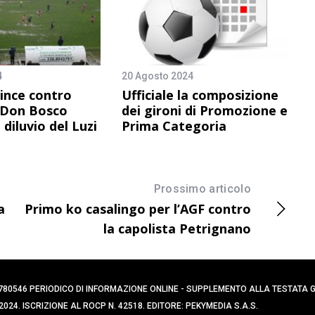
4
20 Agosto 2024
vince contro
Ufficiale la composizione
o Don Bosco
dei gironi di Promozione e
 diluvio del Luzi
Prima Categoria
Prossimo articolo
a
Primo ko casalingo per l’AGF contro
la capolista Petrignano
0394780546 PERIODICO DI INFORMAZIONE ONLINE - SUPPLEMENTO ALLA TESTATA
024. ISCRIZIONE AL ROCP N. 42518. EDITORE: PEKYMEDIA S.A.S.