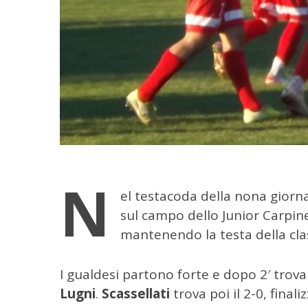
N
el testacoda della nona giorn
sul campo dello Junior Carpin
mantenendo la testa della clas
I gualdesi partono forte e dopo 2′ trovan
Lugni
.
Scassellati
trova poi il 2-0, fina
C