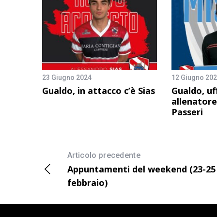
23 Giugno 2024
12 Giugno 20
Gualdo, in attacco c’è Sias
Gualdo, uff
allenatore
Passeri
Articolo precedente
Appuntamenti del weekend (23-25
febbraio)