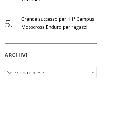
Grande successo per il 1° Campus
Motocross Enduro per ragazzi
ARCHIVI
A
r
c
h
i
v
i