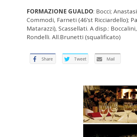
FORMAZIONE GUALDO
: Bocci; Anastasi
Commodi, Farneti (46’st Ricciardello); Pao
Matarazzi), Scassellati. A disp.: Boccalini
Rondelli. All.Brunetti (squalificato)
Share
Tweet
Mail