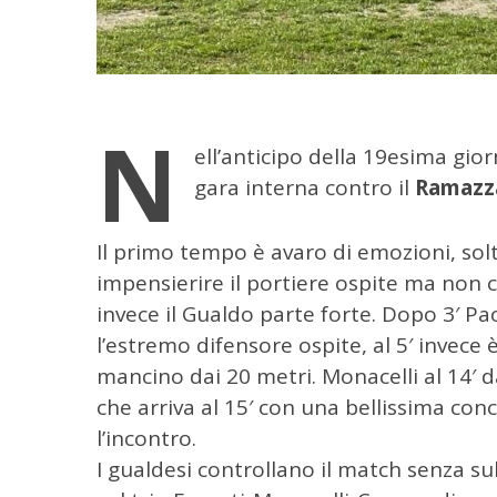
N
ell’anticipo della 19esima gio
gara interna contro il
Ramaz
Il primo tempo è avaro di emozioni, sol
impensierire il portiere ospite ma non ci
invece il Gualdo parte forte. Dopo 3′ Pao
l’estremo difensore ospite, al 5′ invece 
mancino dai 20 metri. Monacelli al 14′ da 
che arriva al 15′ con una bellissima con
l’incontro.
I gualdesi controllano il match senza s