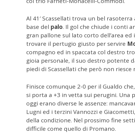
col trio Farneti-Monacelli-Commodi.
C
e
Al 41′ Scassellati trova un bel rasoterra
r
c
base del
palo
. Il gol che chiude i cont
a
gran pallone sul lato corto dell’area ed 
p
trovare il pertugio giusto per servire
Mo
e
compagno ed in spaccata col destro trova
r
:
gioia personale, il suo destro potente da
piedi di Scassellati che però non riesce 
Finisce comunque 2-0 per il Gualdo che,
si porta a +3 in vetta sui perugini. Una
oggi erano diverse le assenze: mancavano,
Lugni ed i terzini Vannozzi e Giacometti
della condizione. Nel prossimo fine set
difficile come quello di Promano.