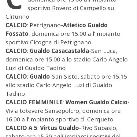
sportivo Rovero di Campello sul
Clitunno
CALCIO
: Petrignano-
Atletico Gualdo
Fossato
, domenica ore 15.00 all’impianto
sportivo Cicogna di Petrignano
CALCIO
:
Gualdo Casacastalda
-San Luca,
domenica ore 15.00 allo stadio Carlo Angelo
Luzi di Gualdo Tadino
CALCIO
:
Gualdo
-San Sisto, sabato ore 15.15
allo stadio Carlo Angelo Luzi di Gualdo
Tadino
CALCIO FEMMINILE
:
Women Gualdo Calcio
-
Vivialtotevere Sansepolcro, domenica ore
16.00 all’impianto sportivo di Cerqueto
CALCIO A 5
:
Virtus Gualdo
-Rivo Subasio,
sabato ore 15.30 agli impianti sportivi del