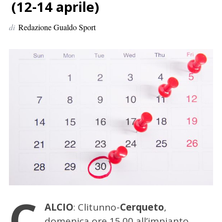
p
(12-14 aprile)
e
di
Redazione Gualdo Sport
r
:
C
ALCIO
: Clitunno-
Cerqueto
,
domenica ore 15.00 all’impianto