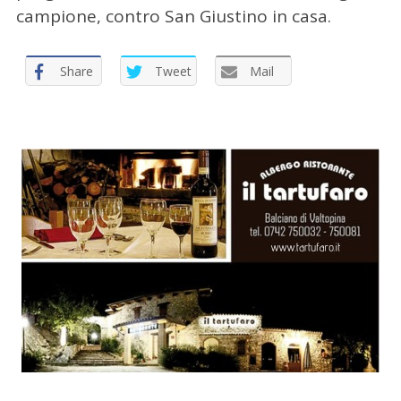
campione, contro San Giustino in casa.
:
Share
Tweet
Mail