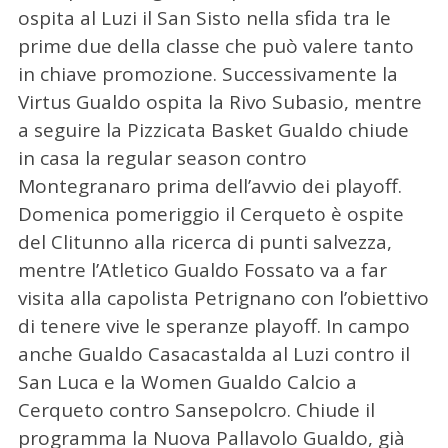
ospita al Luzi il San Sisto nella sfida tra le
prime due della classe che può valere tanto
in chiave promozione. Successivamente la
Virtus Gualdo ospita la Rivo Subasio, mentre
a seguire la Pizzicata Basket Gualdo chiude
in casa la regular season contro
Montegranaro prima dell’avvio dei playoff.
Domenica pomeriggio il Cerqueto è ospite
del Clitunno alla ricerca di punti salvezza,
mentre l’Atletico Gualdo Fossato va a far
C
visita alla capolista Petrignano con l’obiettivo
e
di tenere vive le speranze playoff. In campo
r
anche Gualdo Casacastalda al Luzi contro il
c
a
San Luca e la Women Gualdo Calcio a
p
Cerqueto contro Sansepolcro. Chiude il
e
programma la Nuova Pallavolo Gualdo, già
r