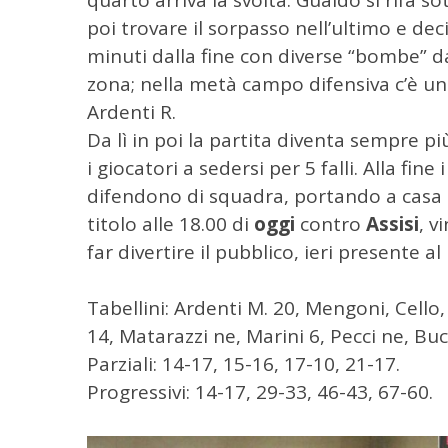
poi trovare il sorpasso nell’ultimo e dec
minuti dalla fine con diverse “bombe” da
zona; nella metà campo difensiva c’è un
Ardenti R.
Da lì in poi la partita diventa sempre più
i giocatori a sedersi per 5 falli. Alla fi
difendono di squadra, portando a casa la 
C
titolo alle 18.00 di
oggi
contro
Assisi
, v
e
far divertire il pubblico, ieri presente 
r
c
a
Tabellini: Ardenti M. 20, Mengoni, Cello,
p
14, Matarazzi ne, Marini 6, Pecci ne, Buc
e
Parziali: 14-17, 15-16, 17-10, 21-17.
r
:
Progressivi: 14-17, 29-33, 46-43, 67-60.