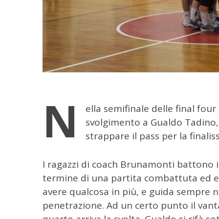
N
ella semifinale delle final fo
svolgimento a Gualdo Tadino,
strappare il pass per la finalis
I ragazzi di coach Brunamonti battono i
termine di una partita combattuta ed eq
avere qualcosa in più, e guida sempre n
penetrazione. Ad un certo punto il vanta
quarto arriva la svolta. Gualdo si rifà so