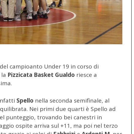
ur del campioanto Under 19 in corso di
 la
Pizzicata Basket Gualdo
riesce a
sima.
nfatti
Spello
nella seconda semifinale, al
uilibrata. Nei primi due quarti è Spello ad
el punteggio, trovando bei canestri in
ggio ospite arriva sul +11, ma poi nel terzo
tto grazie ai colpi di
Fabbrizi
e
Ardenti M
. per