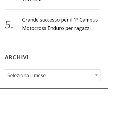
Grande successo per il 1° Campus
Motocross Enduro per ragazzi
ARCHIVI
A
r
c
h
i
v
i