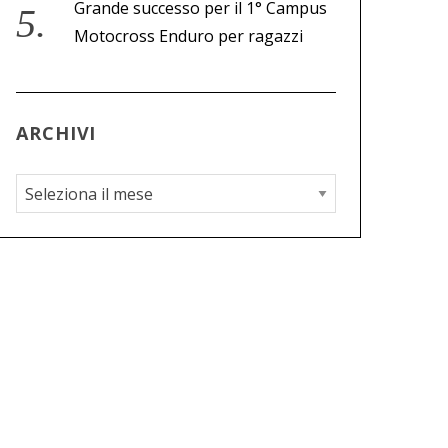
Grande successo per il 1° Campus
Motocross Enduro per ragazzi
ARCHIVI
A
r
c
h
i
v
i