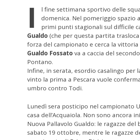
I
l fine settimana sportivo delle sq
domenica. Nel pomeriggio spazio al
primi punti stagionali sul difficile
Gualdo
(che per questa partita trasloca 
forza del campionato e cerca la vittoria 
Gualdo Fossato
va a caccia del second
Pontano.
Infine, in serata, esordio casalingo per 
vinto la prima a Pescara vuole conferma
umbro contro Todi.
Lunedì sera posticipo nel campionato U
C
casa dell’Acquaiola. Non sono ancora ini
e
r
Nuova Pallavolo Gualdo: le ragazze del b
c
sabato 19 ottobre, mentre le ragazze de
a