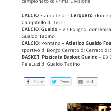
campionato di Prima Divisione.
p
e
r
CALCIO
: Campitello –
Cerqueto
, domen
:
Campitello di Terni
CALCIO
:
Gualdo
– Vis Foligno, domenica 
Gualdo Tadino
CALCIO
: Pontano –
Atletico Gualdo Fo
sportivo di Borgo Cerreto di Cerreto di
BASKET
:
Pizzicata Basket Gualdo
– E3 
PalaLuzi di Gualdo Tadino
Share
Tweet
Mail