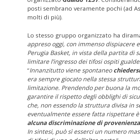
posti sembrano veramente pochi (ad As
molti di più).
C
e
r
Lo stesso gruppo organizzato ha diram
c
appreso oggi, con immenso dispiacere e 
a
Perugia Basket, in vista della partita di
p
limitare l’ingresso dei tifosi ospiti gualde
e
r
“
Innanzitutto viene spontaneo
chiedersi
:
era sempre giocato nella stessa strutt
limitazione. Prendendo per buona la mot
garantire il rispetto degli obblighi di si
che, non essendo la struttura divisa in se
eventualmente essere fatta rispettare è 
alcuna discriminazione di provenienza
In sintesi, può sì esserci un numero ma