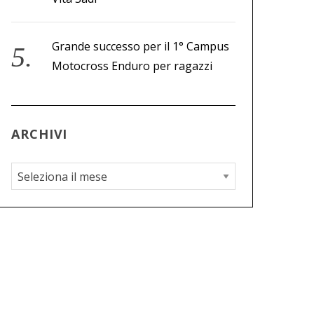
Grande successo per il 1° Campus
Motocross Enduro per ragazzi
ARCHIVI
A
r
c
h
i
v
i