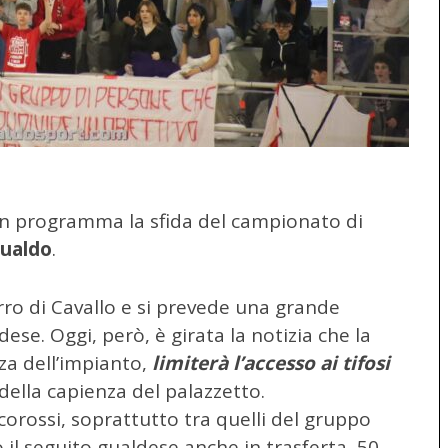
 in programma la sfida del campionato di
Gualdo
.
rro di Cavallo e si prevede una grande
ese. Oggi, però, è girata la notizia che la
nza dell’impianto,
limiterà l’accesso ai tifosi
3 della capienza del palazzetto.
ancorossi, soprattutto tra quelli del gruppo
 il seguito gualdese anche in trasferta, 50