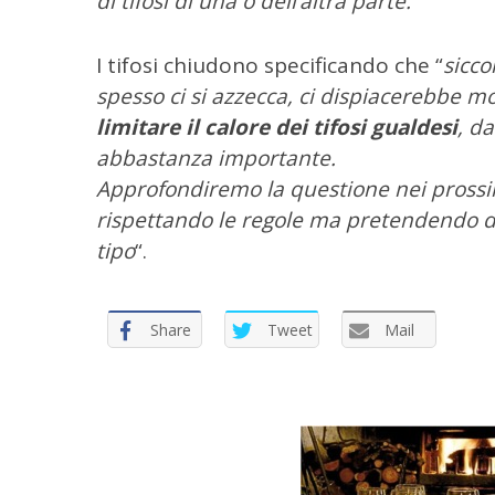
di tifosi di una o dell’altra parte.
“
I tifosi chiudono specificando che “
sicc
spesso ci si azzecca, ci dispiacerebbe mo
limitare il calore dei tifosi gualdesi
, d
abbastanza importante.
Approfondiremo la questione nei prossi
rispettando le regole ma pretendendo d
tipo
“.
Share
Tweet
Mail