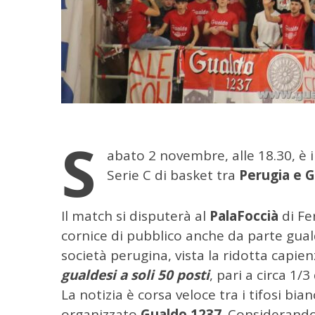
S
abato 2 novembre, alle 18.30, è
Serie C di basket tra
Perugia e 
Il match si disputerà al
PalaFoccià
di Fe
cornice di pubblico anche da parte guald
società perugina, vista la ridotta capie
gualdesi a soli 50 posti
, pari a circa 1/
La notizia è corsa veloce tra i tifosi bi
organizzato
Gualdo 1237
. Considerando