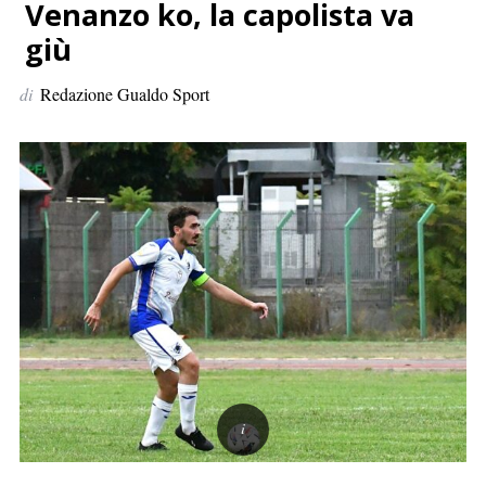
p
Venanzo ko, la capolista va
e
giù
r
:
di
Redazione Gualdo Sport