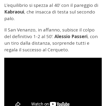
L’equilibrio si spezza al 40’ con il pareggio di
Kabraoui
, che insacca di testa sul secondo
palo.
Il San Venanzo, in affanno, subisce il colpo
del definitivo 1-2 al 50’:
Alessio Passeri
, con
un tiro dalla distanza, sorprende tutti e
regala il successo al Cerqueto.
C
e
r
c
a
p
e
r
: