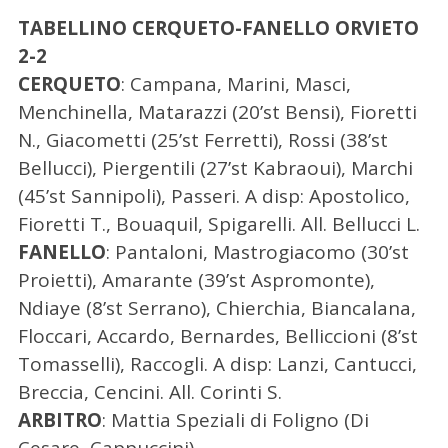
TABELLINO CERQUETO-FANELLO ORVIETO
2-2
C
CERQUETO
: Campana, Marini, Masci,
e
Menchinella, Matarazzi (20’st Bensi), Fioretti
r
c
N., Giacometti (25’st Ferretti), Rossi (38’st
a
Bellucci), Piergentili (27’st Kabraoui), Marchi
p
(45’st Sannipoli), Passeri. A disp: Apostolico,
e
Fioretti T., Bouaquil, Spigarelli. All. Bellucci L.
r
:
FANELLO
: Pantaloni, Mastrogiacomo (30’st
Proietti), Amarante (39’st Aspromonte),
Ndiaye (8’st Serrano), Chierchia, Biancalana,
Floccari, Accardo, Bernardes, Belliccioni (8’st
Tomasselli), Raccogli. A disp: Lanzi, Cantucci,
Breccia, Cencini. All. Corinti S.
ARBITRO
: Mattia Speziali di Foligno (Di
Cesare, Cappuccini)