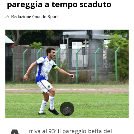
p
pareggia a tempo scaduto
e
di
Redazione Gualdo Sport
r
:
rriva al 93′ il pareggio beffa del