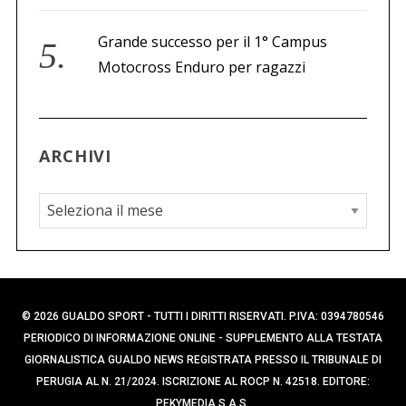
Grande successo per il 1° Campus
Motocross Enduro per ragazzi
ARCHIVI
A
r
c
h
i
© 2026 GUALDO SPORT - TUTTI I DIRITTI RISERVATI. P.IVA: 0394780546
v
PERIODICO DI INFORMAZIONE ONLINE - SUPPLEMENTO ALLA TESTATA
i
GIORNALISTICA GUALDO NEWS REGISTRATA PRESSO IL TRIBUNALE DI
PERUGIA AL N. 21/2024. ISCRIZIONE AL ROCP N. 42518. EDITORE:
PEKYMEDIA S.A.S.