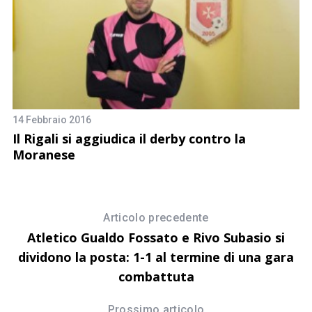
14 Febbraio 2016
22
Il Rigali si aggiudica il derby contro la
[
Moranese
Articolo precedente
Atletico Gualdo Fossato e Rivo Subasio si
dividono la posta: 1-1 al termine di una gara
combattuta
Prossimo articolo