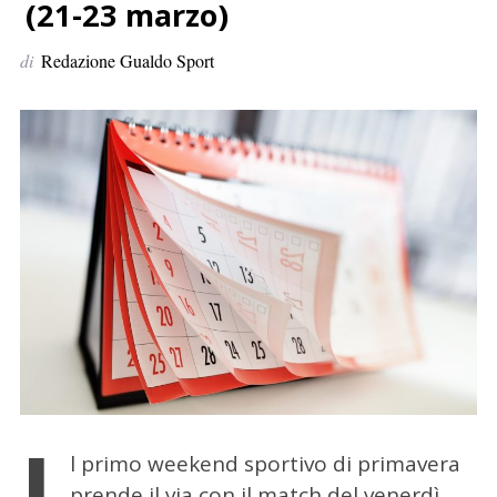
p
(21-23 marzo)
e
di
Redazione Gualdo Sport
r
:
I
l primo weekend sportivo di primavera
prende il via con il match del venerdì