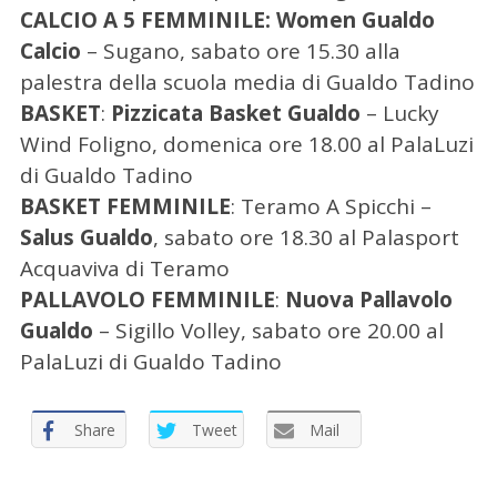
CALCIO A 5 FEMMINILE:
Women Gualdo
Calcio
– Sugano, sabato ore 15.30 alla
palestra della scuola media di Gualdo Tadino
BASKET
:
Pizzicata Basket Gualdo
– Lucky
Wind Foligno, domenica ore 18.00 al PalaLuzi
di Gualdo Tadino
BASKET FEMMINILE
: Teramo A Spicchi –
Salus Gualdo
, sabato ore 18.30 al Palasport
Acquaviva di Teramo
C
e
PALLAVOLO FEMMINILE
:
Nuova Pallavolo
r
Gualdo
– Sigillo Volley, sabato ore 20.00 al
c
PalaLuzi di Gualdo Tadino
a
p
e
Share
Tweet
Mail
r
: