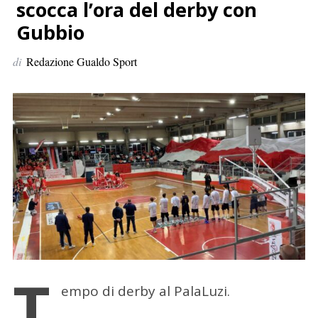
p
scocca l’ora del derby con
e
Gubbio
r
:
di
Redazione Gualdo Sport
T
empo di derby al PalaLuzi.