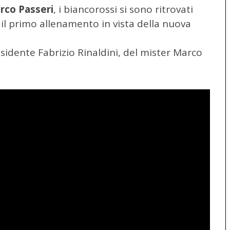
rco Passeri
, i biancorossi si sono ritrovati
il primo allenamento in vista della nuova
sidente Fabrizio Rinaldini, del mister Marco