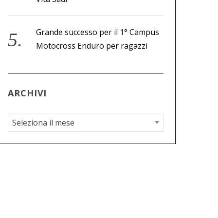
Grande successo per il 1° Campus
Motocross Enduro per ragazzi
ARCHIVI
A
r
c
h
i
v
i