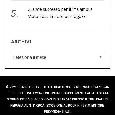
Grande successo per il 1° Campus
Motocross Enduro per ragazzi
ARCHIVI
A
r
c
h
i
© 2026 GUALDO SPORT - TUTTI I DIRITTI RISERVATI. P.IVA: 0394780546
v
PERIODICO DI INFORMAZIONE ONLINE - SUPPLEMENTO ALLA TESTATA
i
GIORNALISTICA GUALDO NEWS REGISTRATA PRESSO IL TRIBUNALE DI
PERUGIA AL N. 21/2024. ISCRIZIONE AL ROCP N. 42518. EDITORE:
PEKYMEDIA S.A.S.