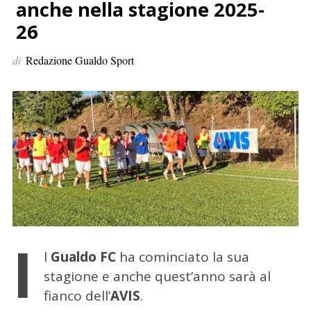
p
anche nella stagione 2025-
e
26
r
:
di
Redazione Gualdo Sport
I
l
Gualdo FC
ha cominciato la sua
stagione e anche quest’anno sarà al
fianco dell’
AVIS
.