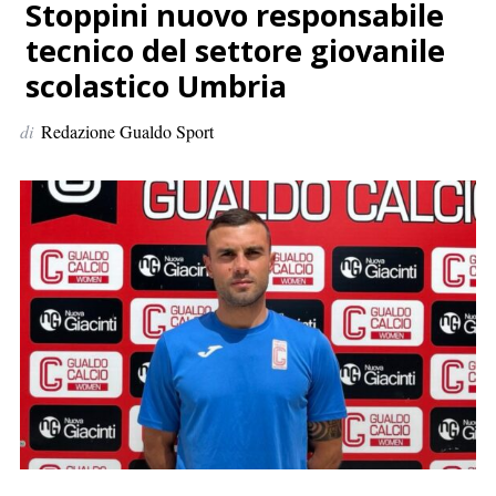
p
Stoppini nuovo responsabile
e
tecnico del settore giovanile
r
scolastico Umbria
:
di
Redazione Gualdo Sport