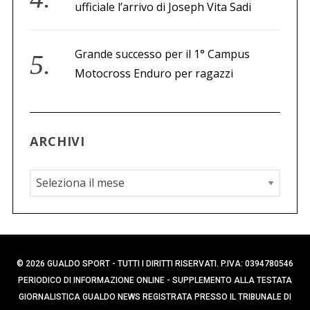
ufficiale l’arrivo di Joseph Vita Sadi
Grande successo per il 1° Campus
Motocross Enduro per ragazzi
ARCHIVI
A
r
c
h
i
© 2026 GUALDO SPORT - TUTTI I DIRITTI RISERVATI. P.IVA: 0394780546
v
PERIODICO DI INFORMAZIONE ONLINE - SUPPLEMENTO ALLA TESTATA
i
GIORNALISTICA GUALDO NEWS REGISTRATA PRESSO IL TRIBUNALE DI