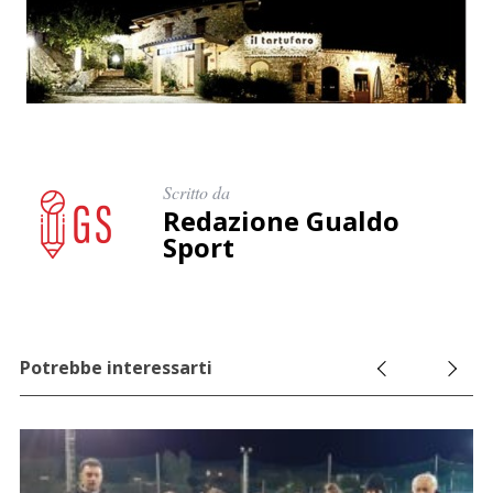
r
c
a
p
e
r
:
Scritto da
Redazione Gualdo
Sport
Potrebbe interessarti