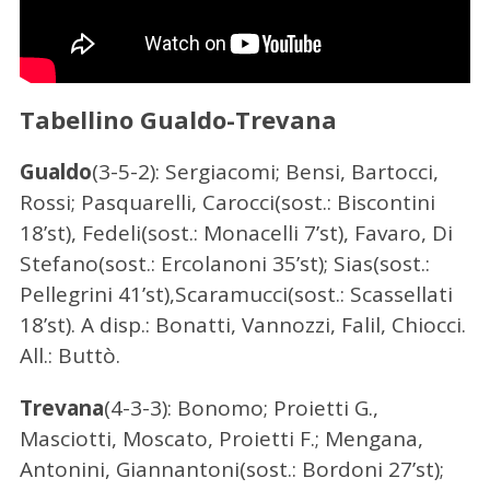
p
e
r
:
Tabellino Gualdo-Trevana
Gualdo
(3-5-2): Sergiacomi; Bensi, Bartocci,
Rossi; Pasquarelli, Carocci(sost.: Biscontini
18’st), Fedeli(sost.: Monacelli 7’st), Favaro, Di
Stefano(sost.: Ercolanoni 35’st); Sias(sost.:
Pellegrini 41’st),Scaramucci(sost.: Scassellati
18’st). A disp.: Bonatti, Vannozzi, Falil, Chiocci.
All.: Buttò.
Trevana
(4-3-3): Bonomo; Proietti G.,
Masciotti, Moscato, Proietti F.; Mengana,
Antonini, Giannantoni(sost.: Bordoni 27’st);