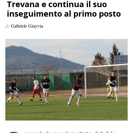
p
Trevana e continua il suo
e
inseguimento al primo posto
r
:
di
Gabriele Giayvia