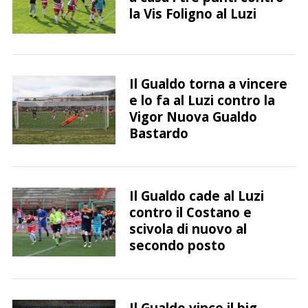
la Vis Foligno al Luzi
Il Gualdo torna a vincere
e lo fa al Luzi contro la
Vigor Nuova Gualdo
Bastardo
C
e
Il Gualdo cade al Luzi
r
contro il Costano e
c
a
scivola di nuovo al
p
secondo posto
e
r
:
Il Gualdo vince il big