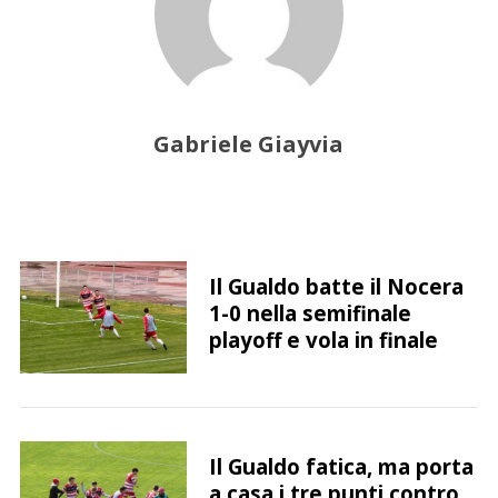
p
e
r
:
Gabriele Giayvia
Il Gualdo batte il Nocera
1-0 nella semifinale
playoff e vola in finale
Il Gualdo fatica, ma porta
a casa i tre punti contro