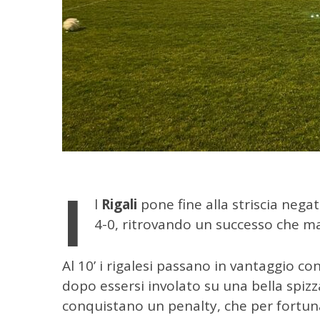
I
l
Rigali
pone fine alla striscia nega
4-0, ritrovando un successo che m
Al 10’ i rigalesi passano in vantaggio co
dopo essersi involato su una bella spizza
C
conquistano un penalty, che per fortuna 
e