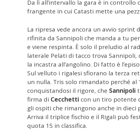
r
Da lì all’intervallo la gara è in controllo
c
frangente in cui Catasti mette una pezz
a
p
La ripresa vede ancora un avvio sprint d
e
r
rifinita da Sannipoli che manda a tu per
:
e viene respinta. È solo il preludio al ra
laterale Pelati di tacco trova Sannipoli,
la incastra all’angolino. Di fatto è l’epis
Sul velluto i rigalesi sfiorano la terza r
un nulla. Tris solo rimandato perché al 1
conquistandosi il rigore, che
Sannipoli
t
firma di
Cecchetti
con un tiro potente d
gli ospiti che rimangono anche in dieci p
Arriva il triplice fischio e il Rigali può f
quota 15 in classifica.