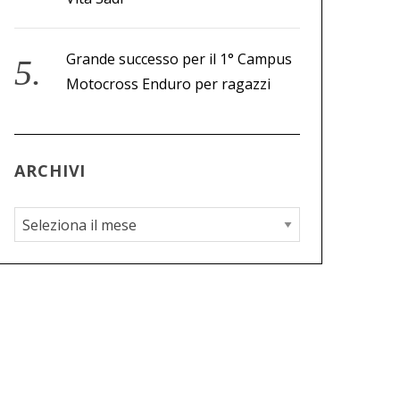
Grande successo per il 1° Campus
Motocross Enduro per ragazzi
ARCHIVI
A
r
c
h
i
v
i