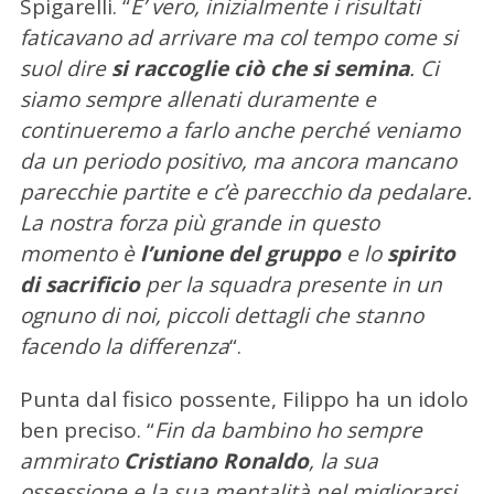
Spigarelli. “
E’ vero, inizialmente i risultati
faticavano ad arrivare ma col tempo come si
suol dire
si raccoglie ciò che si semina
. Ci
siamo sempre allenati duramente e
continueremo a farlo anche perché veniamo
da un periodo positivo, ma ancora mancano
parecchie partite e c’è parecchio da pedalare.
La nostra forza più grande in questo
momento è
l’unione del gruppo
e lo
spirito
di sacrificio
per la squadra presente in un
ognuno di noi, piccoli dettagli che stanno
facendo la differenza
“.
Punta dal fisico possente, Filippo ha un idolo
C
ben preciso. “
Fin da bambino ho sempre
e
ammirato
Cristiano Ronaldo
, la sua
r
c
ossessione e la sua mentalità nel migliorarsi