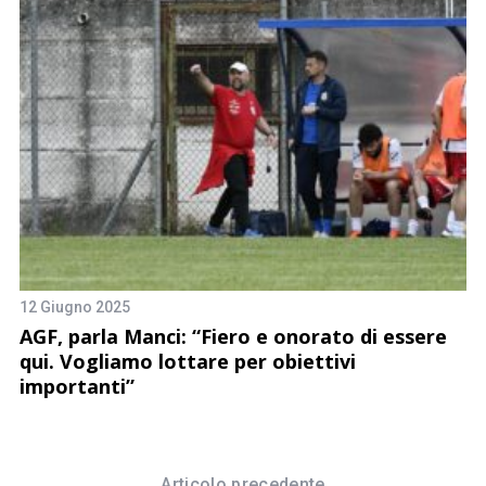
22
12 Giugno 2025
B
AGF, parla Manci: “Fiero e onorato di essere
M
qui. Vogliamo lottare per obiettivi
importanti”
Articolo precedente