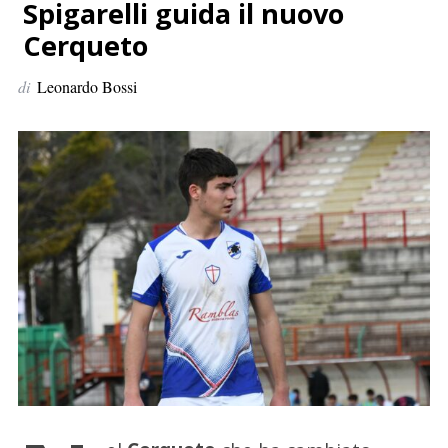
p
Spigarelli guida il nuovo
e
Cerqueto
r
:
di
Leonardo Bossi