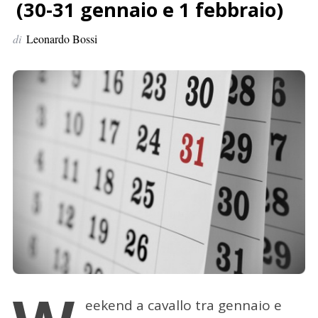
p
(30-31 gennaio e 1 febbraio)
e
di
Leonardo Bossi
r
:
eekend a cavallo tra gennaio e