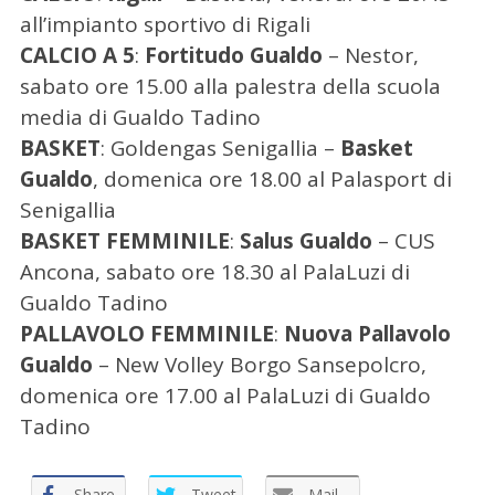
all’impianto sportivo di Rigali
CALCIO A 5
:
Fortitudo Gualdo
– Nestor,
sabato ore 15.00 alla palestra della scuola
media di Gualdo Tadino
BASKET
: Goldengas Senigallia –
Basket
Gualdo
, domenica ore 18.00 al Palasport di
Senigallia
BASKET FEMMINILE
:
Salus Gualdo
– CUS
Ancona, sabato ore 18.30 al PalaLuzi di
C
Gualdo Tadino
e
PALLAVOLO FEMMINILE
:
Nuova Pallavolo
r
Gualdo
– New Volley Borgo Sansepolcro,
c
domenica ore 17.00 al PalaLuzi di Gualdo
a
p
Tadino
e
r
:
Share
Tweet
Mail