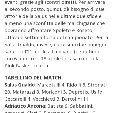
avanti grazie agli scontri diretti. Per arrivare
al secondo posto, quindi, c’è bisogno di due
vittorie della Salus nelle ultime due sfide e
almeno una sconfitta delle marchigiane che
dovranno affrontare Spoleto e Roseto,
ottava e settima forza del campionato. Per la
Salus Gualdo, invece, i prossimi due impegni
saranno l’11 aprile a Lanciano (penultimo
con 6 punti) e il 18 aprile in casa contro la
Pink Basket quarta.
TABELLINO DEL MATCH
Salus Gualdo
: Marcotulli 4, Ridolfi 8, Stronati
20, Matarazzi 8, Moriconi 3, Depretis, Usifo,
Ceccarelli 4, Vecchietti 3, Bartolini 11
Adriatico Ancona
: Batista 9, Sabbatini,
Ambrogi, Clari 6, Fioravanti 6, Pincini 16,