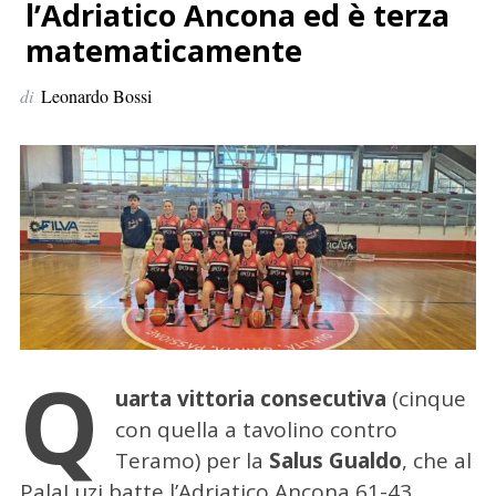
p
l’Adriatico Ancona ed è terza
e
matematicamente
r
:
di
Leonardo Bossi
Q
uarta vittoria consecutiva
(cinque
con quella a tavolino contro
Teramo) per la
Salus Gualdo
, che al
PalaLuzi batte l’Adriatico Ancona 61-43.