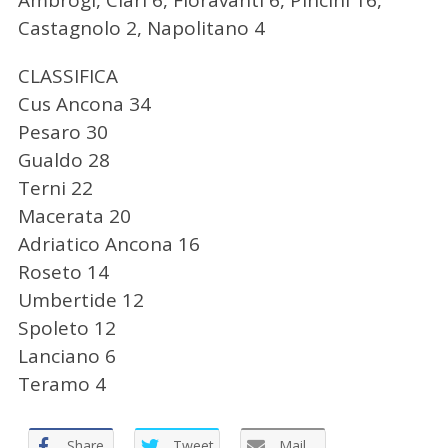
Castagnolo 2, Napolitano 4
CLASSIFICA
Cus Ancona 34
Pesaro 30
Gualdo 28
Terni 22
Macerata 20
Adriatico Ancona 16
C
Roseto 14
e
Umbertide 12
r
c
Spoleto 12
a
Lanciano 6
p
Teramo 4
e
r
:
Share
Tweet
Mail