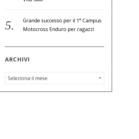
Grande successo per il 1° Campus
Motocross Enduro per ragazzi
ARCHIVI
A
r
c
h
i
v
i