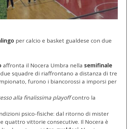
lingo
per calcio e basket gualdese con due
o
affronta il Nocera Umbra nella
semifinale
due squadre di riaffrontano a distanza di tre
ampionato, furono i biancorossi a imporsi per
esso alla finalissima playoff
contro la
izioni psico-fisiche: dal ritorno di mister
te quattro vittorie consecutive. Il Nocera è