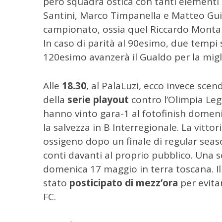
però squadra ostica con tanti elementi d
C
Santini, Marco Timpanella e Matteo Guid
e
r
campionato, ossia quel Riccardo Montan
c
In caso di parità al 90esimo, due tempi 
a
120esimo avanzerà il Gualdo per la migli
p
e
r
Alle
18.30
, al PalaLuzi, ecco invece sce
:
della
serie playout
contro l’Olimpia Leg
hanno vinto gara-1 al fotofinish domen
la salvezza in B Interregionale. La vitto
ossigeno dopo un finale di regular season
conti davanti al proprio pubblico. Una s
domenica 17 maggio in terra toscana. Il 
stato
posticipato di mezz’ora
per evita
FC.