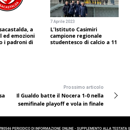
7 Aprile 2023
sacastalda, a
L’Istituto Casimiri
l ed emozioni
campione regionale
 i padroni di
studentesco di calcio a 11
Prossimo articolo
sa
Il Gualdo batte il Nocera 1-0 nella
semifinale playoff e vola in finale
0394780546 PERIODICO DI INFORMAZIONE ONLINE - SUPPLEMENTO ALLA TESTATA