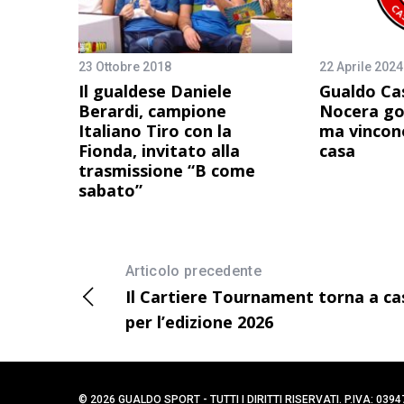
23 Ottobre 2018
22 Aprile 2024
Il gualdese Daniele
Gualdo Ca
Berardi, campione
Nocera go
Italiano Tiro con la
ma vincono
Fionda, invitato alla
casa
trasmissione “B come
sabato”
Articolo precedente
Il Cartiere Tournament torna a ca
per l’edizione 2026
© 2026 GUALDO SPORT - TUTTI I DIRITTI RISERVATI. P.IVA: 