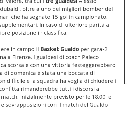
i valore, tra cui i
tre gualdesi
Alessio
ubaldi, oltre a uno dei migliori bomber del
ari che ha segnato 15 gol in campionato.
supplementari. In caso di ulteriore parità al
ore posizione in classifica.
ndere in campo il
Basket Gualdo
per gara-2
naia Firenze. I gualdesi di coach Paleco
ica scorsa e con una vittoria festeggerebbero
ria di domenica è stata una boccata di
 difficile e la squadra ha voglia di chiudere i
confitta rimanderebbe tutti i discorsi a
match, inizialmente previsto per le 18.00, è
re sovrapposizioni con il match del Gualdo