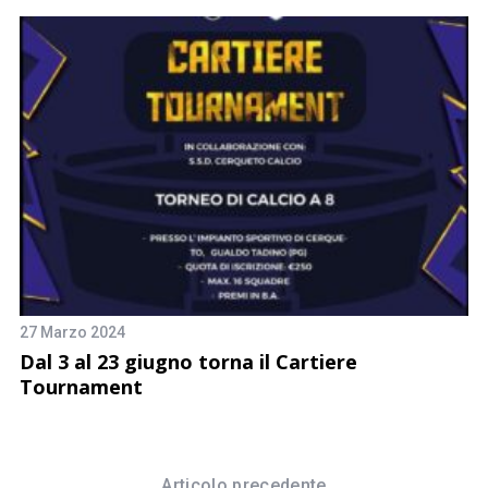
24
G
S
27 Marzo 2024
a
Dal 3 al 23 giugno torna il Cartiere
Tournament
Articolo precedente