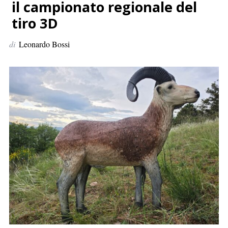
p
il campionato regionale del
e
tiro 3D
r
:
di
Leonardo Bossi