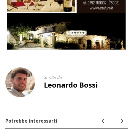
e
r
c
a
p
e
r
:
Scritto da
Leonardo Bossi
Potrebbe interessarti