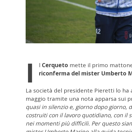
I
l
Cerqueto
mette il primo mattone 
riconferma del mister Umberto 
La società del presidente Pieretti lo ha
maggio tramite una nota apparsa sui prof
C
e
quasi in silenzio e, giorno dopo giorno, 
r
costruiti con il lavoro quotidiano, con il 
c
nei momenti più difficili. Per questo si
a
mister Umberto Marino alla guida tecni
p