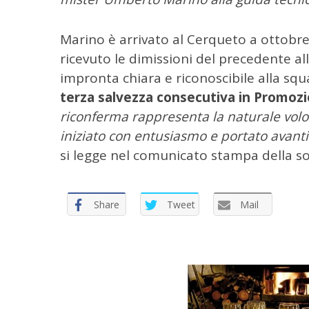
e
r
Marino è arrivato al Cerqueto a ottobre
:
ricevuto le dimissioni del precedente a
impronta chiara e riconoscibile alla sq
terza salvezza consecutiva in Promoz
riconferma rappresenta la naturale vol
iniziato con entusiasmo e portato avanti
si legge nel comunicato stampa della s
Share
Tweet
Mail