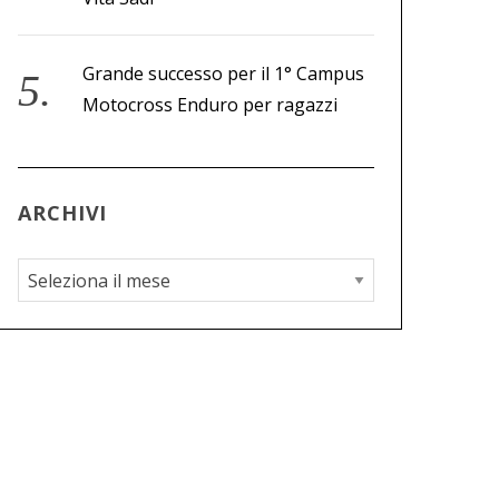
Grande successo per il 1° Campus
Motocross Enduro per ragazzi
ARCHIVI
A
r
c
h
i
v
i