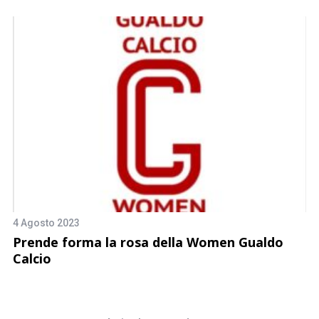
4 Agosto 2023
10
o
Prende forma la rosa della Women Gualdo
L
Calcio
C