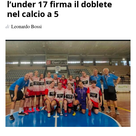
p
l’under 17 firma il doblete
e
nel calcio a 5
r
:
di
Leonardo Bossi