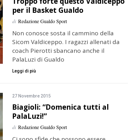
Troppo forte questo Valdiceppo
per il Basket Gualdo
di
Redazione Gualdo Sport
Non conosce sosta il cammino della
Sicom Valdiceppo. I ragazzi allenati da
coach Pierotti sbancano anche il
PalaLuzi di Gualdo
Leggi di più
27 Novembre 2015
Biagioli: “Domenica tutti al
PalaLuzi!”
di
Redazione Gualdo Sport
Ci sono sfide che possono essere