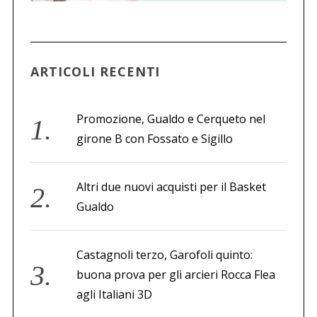
c
a
p
e
r
ARTICOLI RECENTI
:
Promozione, Gualdo e Cerqueto nel
girone B con Fossato e Sigillo
Altri due nuovi acquisti per il Basket
Gualdo
Castagnoli terzo, Garofoli quinto:
buona prova per gli arcieri Rocca Flea
agli Italiani 3D