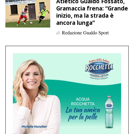
p
Atletico Gualdo Fossato,
Gramaccia frena: “Grande
e
inizio, ma la strada è
r
ancora lunga”
:
di
Redazione Gualdo Sport
C
e
r