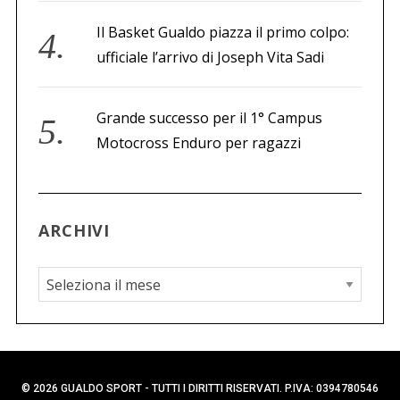
Il Basket Gualdo piazza il primo colpo:
ufficiale l’arrivo di Joseph Vita Sadi
Grande successo per il 1° Campus
Motocross Enduro per ragazzi
ARCHIVI
A
r
c
h
i
© 2026 GUALDO SPORT - TUTTI I DIRITTI RISERVATI. P.IVA: 0394780546