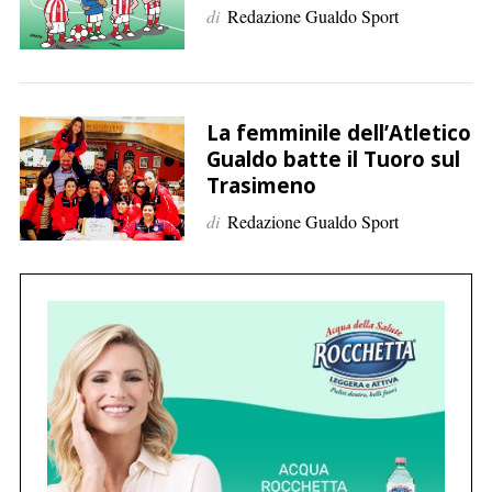
di
Redazione Gualdo Sport
La femminile dell’Atletico
Gualdo batte il Tuoro sul
Trasimeno
C
e
di
Redazione Gualdo Sport
r
c
a
p
e
r
: