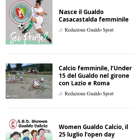
p
e
Nasce il Gualdo
r
Casacastalda femminile
:
di
Redazione Gualdo Sport
Calcio femminile, l’Under
15 del Gualdo nel girone
con Lazio e Roma
di
Redazione Gualdo Sport
Women Gualdo Calcio, il
25 luglio l’open day