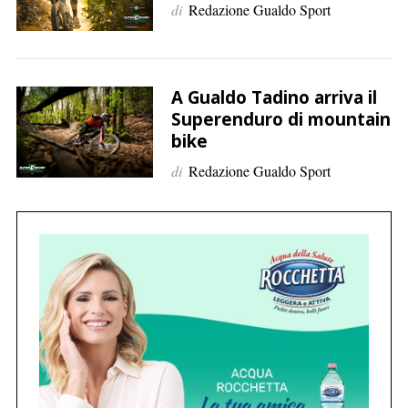
di
Redazione Gualdo Sport
A Gualdo Tadino arriva il
Superenduro di mountain
bike
C
e
di
Redazione Gualdo Sport
r
c
a
p
e
r
: