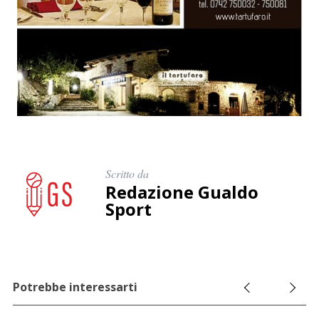
c
a
p
e
r
:
Scritto da
Redazione Gualdo
Sport
Potrebbe interessarti