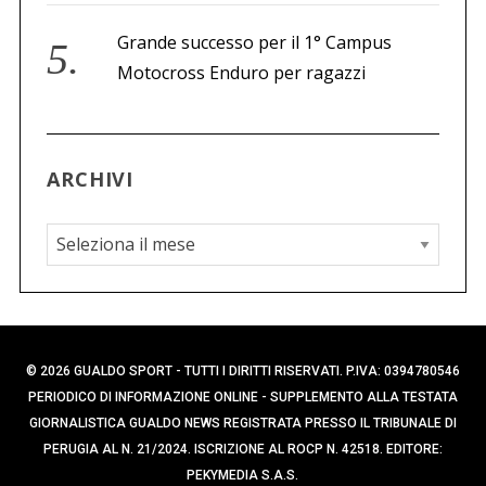
Grande successo per il 1° Campus
Motocross Enduro per ragazzi
ARCHIVI
A
r
c
h
i
© 2026 GUALDO SPORT - TUTTI I DIRITTI RISERVATI. P.IVA: 0394780546
v
PERIODICO DI INFORMAZIONE ONLINE - SUPPLEMENTO ALLA TESTATA
i
GIORNALISTICA GUALDO NEWS REGISTRATA PRESSO IL TRIBUNALE DI
PERUGIA AL N. 21/2024. ISCRIZIONE AL ROCP N. 42518. EDITORE:
PEKYMEDIA S.A.S.