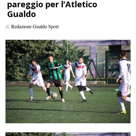
p
pareggio per l’Atletico
e
Gualdo
r
:
di
Redazione Gualdo Sport