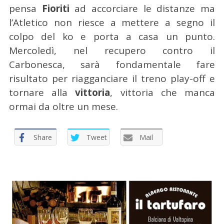
pensa
Fioriti
ad accorciare le distanze ma
l’Atletico non riesce a mettere a segno il
colpo del ko e porta a casa un punto.
Mercoledì, nel recupero contro il
Carbonesca, sarà fondamentale fare
risultato per riagganciare il treno play-off e
tornare alla
vittoria
, vittoria che manca
ormai da oltre un mese.
Share
Tweet
Mail
C
e
r