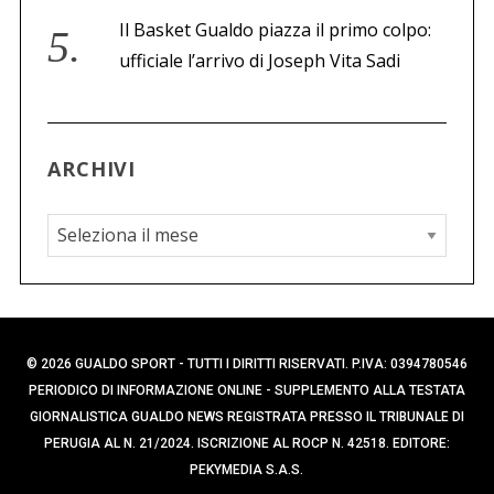
Il Basket Gualdo piazza il primo colpo:
ufficiale l’arrivo di Joseph Vita Sadi
ARCHIVI
A
r
c
h
i
© 2026 GUALDO SPORT - TUTTI I DIRITTI RISERVATI. P.IVA: 0394780546
v
PERIODICO DI INFORMAZIONE ONLINE - SUPPLEMENTO ALLA TESTATA
i
GIORNALISTICA GUALDO NEWS REGISTRATA PRESSO IL TRIBUNALE DI
PERUGIA AL N. 21/2024. ISCRIZIONE AL ROCP N. 42518. EDITORE:
PEKYMEDIA S.A.S.