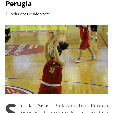
p
Perugia
e
di
Redazione Gualdo Sport
r
:
S
e la Sisas Pallacanestro Perugia
pensava di fermare le ragazze della