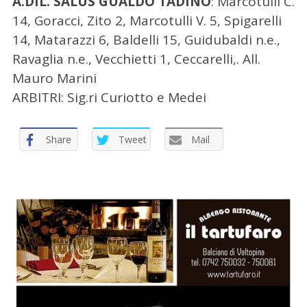
A.DIL. SALUS GUALDO TADINO
: Marcotulli C.
14, Goracci, Zito 2, Marcotulli V. 5, Spigarelli
14, Matarazzi 6, Baldelli 15, Guidubaldi n.e.,
Ravaglia n.e., Vecchietti 1, Ceccarelli,. All.
Mauro Marini
C
ARBITRI: Sig.ri Curiotto e Medei
e
r
c
Share
Tweet
Mail
a
p
e
r
: