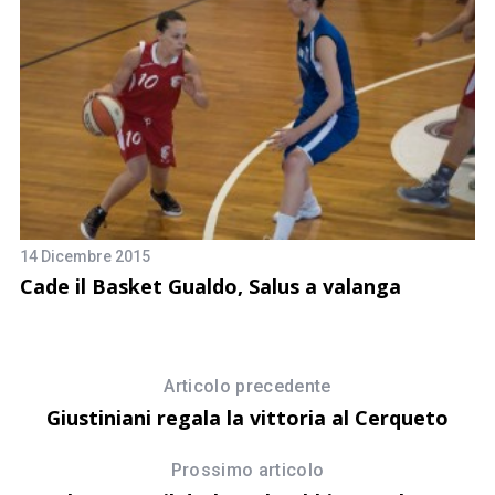
14 Dicembre 2015
Cade il Basket Gualdo, Salus a valanga
13
L
Articolo precedente
Giustiniani regala la vittoria al Cerqueto
Prossimo articolo