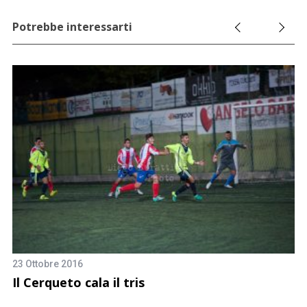
Potrebbe interessarti
23 Ottobre 2016
2 
e
Il Cerqueto cala il tris
B
d