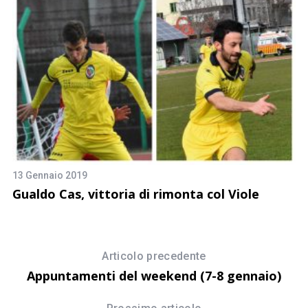
13 Gennaio 2019
4 
Gualdo Cas, vittoria di rimonta col Viole
G
P
Articolo precedente
Appuntamenti del weekend (7-8 gennaio)