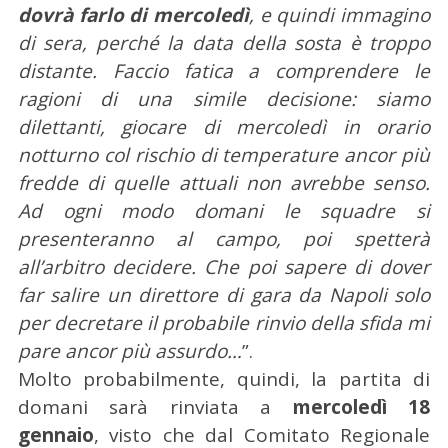
dovrà farlo di mercoledì
, e quindi immagino
di sera, perché la data della sosta è troppo
distante. Faccio fatica a comprendere le
ragioni di una simile decisione: siamo
dilettanti, giocare di mercoledì in orario
notturno col rischio di temperature ancor più
fredde di quelle attuali non avrebbe senso.
Ad ogni modo domani le squadre si
presenteranno al campo, poi spetterà
all’arbitro decidere. Che poi sapere di dover
far salire un direttore di gara da Napoli solo
per decretare il probabile rinvio della sfida mi
C
pare ancor più assurdo…
”.
e
r
Molto probabilmente, quindi, la partita di
c
domani sarà rinviata a
mercoledì 18
a
gennaio
, visto che dal Comitato Regionale
p