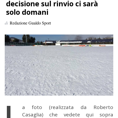
p
decisione sul rinvio ci sarà
e
solo domani
r
:
di
Redazione Gualdo Sport
L
a foto (realizzata da Roberto
Casaglia) che vedete qui sopra