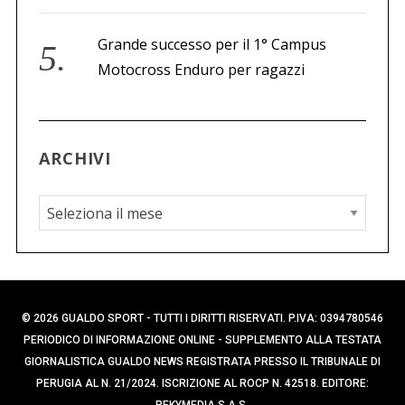
Grande successo per il 1° Campus
Motocross Enduro per ragazzi
ARCHIVI
A
r
c
h
i
© 2026 GUALDO SPORT - TUTTI I DIRITTI RISERVATI. P.IVA: 0394780546
v
PERIODICO DI INFORMAZIONE ONLINE - SUPPLEMENTO ALLA TESTATA
i
GIORNALISTICA GUALDO NEWS REGISTRATA PRESSO IL TRIBUNALE DI
PERUGIA AL N. 21/2024. ISCRIZIONE AL ROCP N. 42518. EDITORE: