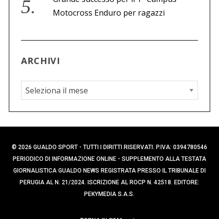
Motocross Enduro per ragazzi
ARCHIVI
A
r
c
h
i
© 2026 GUALDO SPORT - TUTTI I DIRITTI RISERVATI. P.IVA: 0394780546
v
PERIODICO DI INFORMAZIONE ONLINE - SUPPLEMENTO ALLA TESTATA
i
GIORNALISTICA GUALDO NEWS REGISTRATA PRESSO IL TRIBUNALE DI
PERUGIA AL N. 21/2024. ISCRIZIONE AL ROCP N. 42518. EDITORE:
PEKYMEDIA S.A.S.