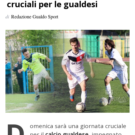
p
cruciali per le gualdesi
e
di
Redazione Gualdo Sport
r
:
D
omenica sarà una giornata cruciale
per il
calcio gualdese
, impegnato