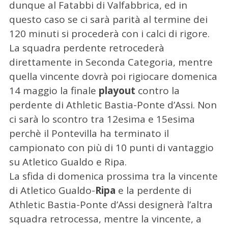
dunque al Fatabbi di Valfabbrica, ed in
r
questo caso se ci sarà parità al termine dei
c
120 minuti si procederà con i calci di rigore.
a
p
La squadra perdente retrocederà
e
direttamente in Seconda Categoria, mentre
r
quella vincente dovrà poi rigiocare domenica
:
14 maggio la finale
playout
contro la
perdente di Athletic Bastia-Ponte d’Assi. Non
ci sarà lo scontro tra 12esima e 15esima
perchè il Pontevilla ha terminato il
campionato con più di 10 punti di vantaggio
su Atletico Gualdo e Ripa.
La sfida di domenica prossima tra la vincente
di Atletico Gualdo-
Ripa
e la perdente di
Athletic Bastia-Ponte d’Assi designerà l’altra
squadra retrocessa, mentre la vincente, a